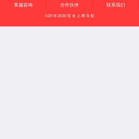
有组织排放
清洁运输
园区安环一体化
国家专精特新重点“小巨人”企业
国家服务型制造示范企业
助力客户A级环境绩效评定