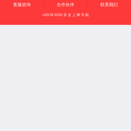
有组织排放
清洁运输
园区安环一体化
国家专精特新重点“小巨人”企业
国家服务型制造示范企业
助力客户A级环境绩效评定