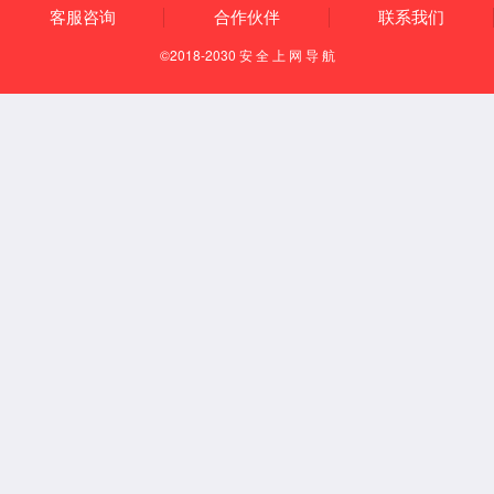
有组织排放
清洁运输
园区安环一体化
国家专精特新重点“小巨人”企业
国家服务型制造示范企业
助力客户A级环境绩效评定