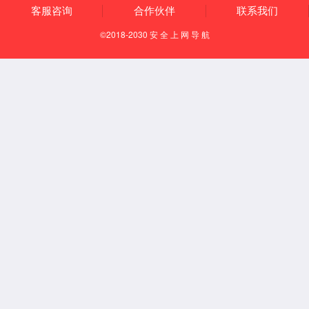
有组织排放
清洁运输
园区安环一体化
国家专精特新重点“小巨人”企业
国家服务型制造示范企业
助力客户A级环境绩效评定