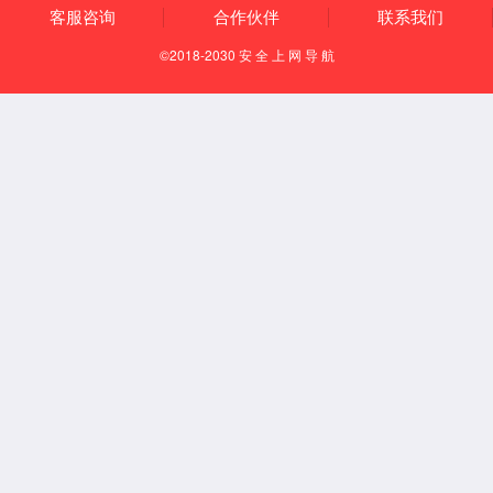
有组织排放
清洁运输
园区安环一体化
国家专精特新重点“小巨人”企业
国家服务型制造示范企业
助力客户A级环境绩效评定