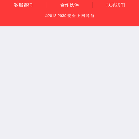
有组织排放
清洁运输
园区安环一体化
国家专精特新重点“小巨人”企业
国家服务型制造示范企业
助力客户A级环境绩效评定