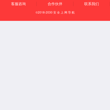
有组织排放
清洁运输
园区安环一体化
国家专精特新重点“小巨人”企业
国家服务型制造示范企业
助力客户A级环境绩效评定